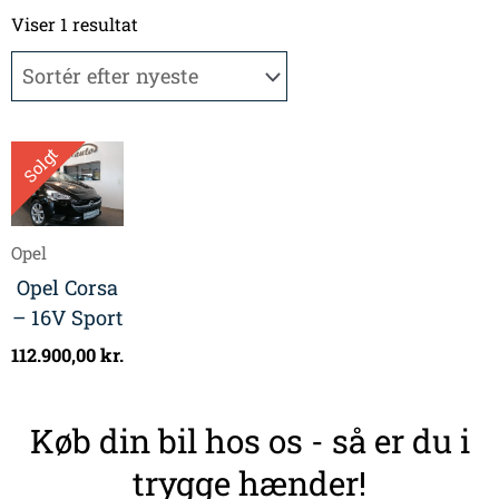
Viser 1 resultat
Solgt
Opel
Opel Corsa
– 16V Sport
112.900,00
kr.
Køb din bil hos os - så er du i
trygge hænder!