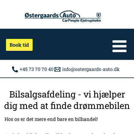
Gå
til
indholdet
Book tid
+45 73 70 70 40
info@ostergaards-auto.dk
Bilsalgsafdeling - vi hjælper
dig med at finde drømmebilen
Hos os er det mere end bare en bilhandel!