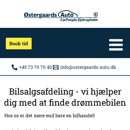
Gå
til
indholdet
Book tid
+45 73 70 70 40
info@ostergaards-auto.dk
Bilsalgsafdeling - vi hjælper
dig med at finde drømmebilen
Hos os er det mere end bare en bilhandel!