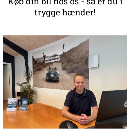
Køb din bil hos os - så er du i
trygge hænder!