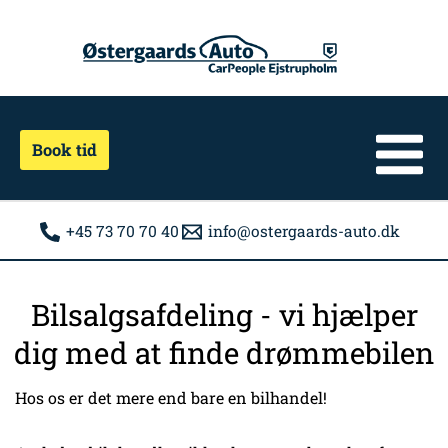
Gå
til
indholdet
Book tid
+45 73 70 70 40
info@ostergaards-auto.dk
Bilsalgsafdeling - vi hjælper
dig med at finde drømmebilen
Hos os er det mere end bare en bilhandel!