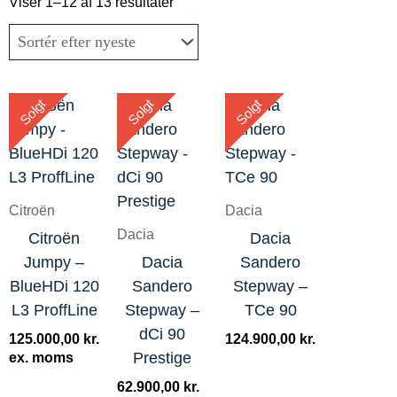
efter
Viser 1–12 af 13 resultater
seneste
Solgt
Solgt
Solgt
Citroën
Dacia
Dacia
Citroën
Dacia
Jumpy –
Dacia
Sandero
BlueHDi 120
Sandero
Stepway –
L3 ProffLine
Stepway –
TCe 90
dCi 90
125.000,00
kr.
124.900,00
kr.
Prestige
ex. moms
62.900,00
kr.