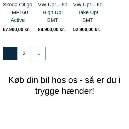
Skoda Citigo
VW Up! – 60
VW Up! – 60
– MPi 60
High Up!
Take Up!
Active
BMT
BMT
67.900,00
kr.
89.900,00
kr.
52.900,00
kr.
1
2
→
Køb din bil hos os - så er du i
trygge hænder!