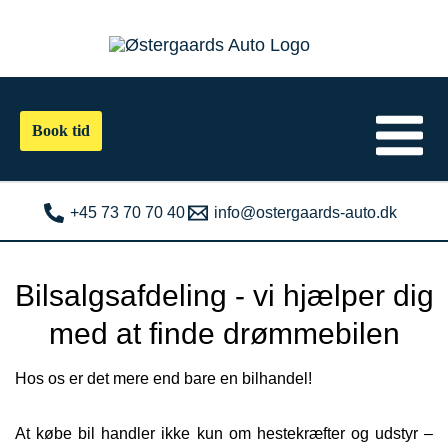
Gå
til
indholdet
Book tid
+45 73 70 70 40
info@ostergaards-auto.dk
Bilsalgsafdeling - vi hjælper dig
med at finde drømmebilen
Hos os er det mere end bare en bilhandel!
At købe bil handler ikke kun om hestekræfter og udstyr –