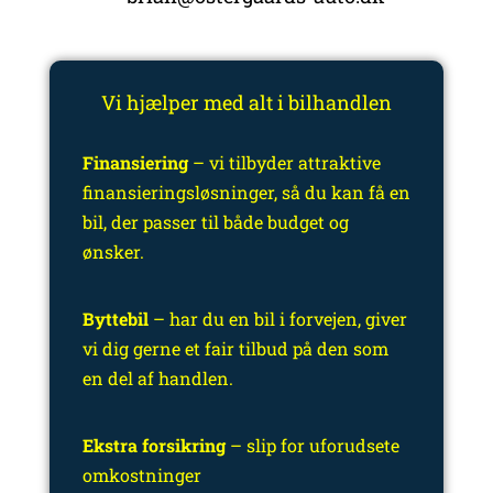
Vi hjælper med alt i bilhandlen
Finansiering
– vi tilbyder attraktive
finansieringsløsninger, så du kan få en
bil, der passer til både budget og
ønsker.
Byttebil
– har du en bil i forvejen, giver
vi dig gerne et fair tilbud på den som
en del af handlen.
Ekstra forsikring
– slip for uforudsete
omkostninger