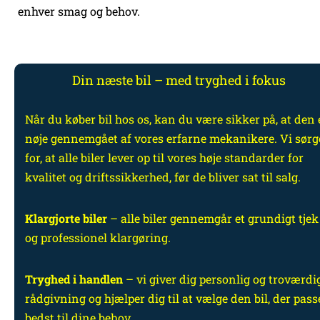
enhver smag og behov.
Din næste bil – med tryghed i fokus
Når du køber bil hos os, kan du være sikker på, at den 
nøje gennemgået af vores erfarne mekanikere. Vi sørg
for, at alle biler lever op til vores høje standarder for
kvalitet og driftssikkerhed, før de bliver sat til salg.
Klargjorte biler
– alle biler gennemgår et grundigt tjek
og professionel klargøring.
Tryghed i handlen
– vi giver dig personlig og troværdi
rådgivning og hjælper dig til at vælge den bil, der pass
bedst til dine behov.