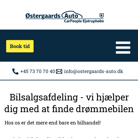
Gå
til
indholdet
Book tid
+45 73 70 70 40
info@ostergaards-auto.dk
Bilsalgsafdeling - vi hjælper
dig med at finde drømmebilen
Hos os er det mere end bare en bilhandel!