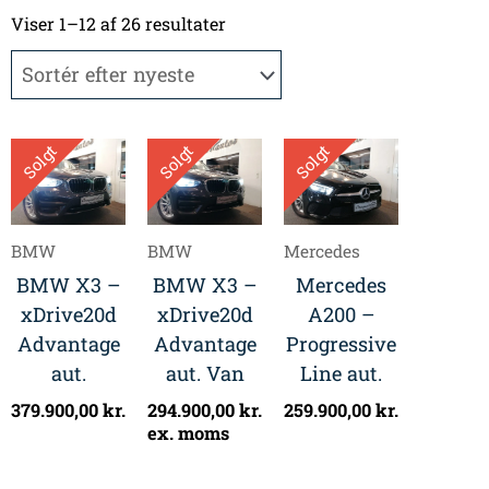
Sorteret
efter
Viser 1–12 af 26 resultater
seneste
Solgt
Solgt
Solgt
BMW
BMW
Mercedes
BMW X3 –
BMW X3 –
Mercedes
xDrive20d
xDrive20d
A200 –
Advantage
Advantage
Progressive
aut.
aut. Van
Line aut.
379.900,00
kr.
294.900,00
kr.
259.900,00
kr.
ex. moms