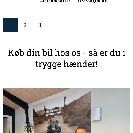
209.900,00
kr.
179.900,00
kr.
1
2
3
→
Køb din bil hos os - så er du i
trygge hænder!