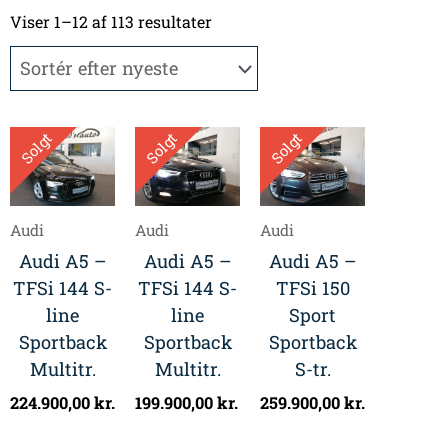
Sorteret
efter
Viser 1–12 af 113 resultater
seneste
Solgt
Solgt
Solgt
Audi
Audi
Audi
Audi A5 –
Audi A5 –
Audi A5 –
TFSi 144 S-
TFSi 144 S-
TFSi 150
line
line
Sport
Sportback
Sportback
Sportback
Multitr.
Multitr.
S-tr.
224.900,00
kr.
199.900,00
kr.
259.900,00
kr.