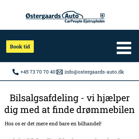
Gå
til
indholdet
Book tid
+45 73 70 70 40
info@ostergaards-auto.dk
Bilsalgsafdeling - vi hjælper
dig med at finde drømmebilen
Hos os er det mere end bare en bilhandel!