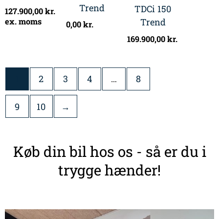
Trend
TDCi 150
127.900,00
kr.
ex. moms
Trend
0,00
kr.
169.900,00
kr.
1
2
3
4
…
8
9
10
→
Køb din bil hos os - så er du i
trygge hænder!