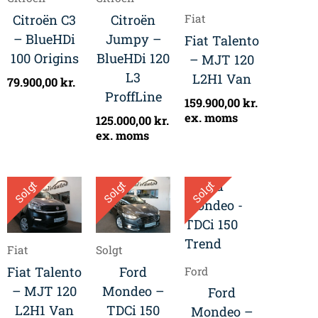
Citroën C3
Citroën
Fiat
– BlueHDi
Jumpy –
Fiat Talento
100 Origins
BlueHDi 120
– MJT 120
L3
L2H1 Van
79.900,00
kr.
ProffLine
159.900,00
kr.
ex. moms
125.000,00
kr.
ex. moms
Solgt
Solgt
Solgt
Fiat
Solgt
Fiat Talento
Ford
Ford
– MJT 120
Mondeo –
Ford
L2H1 Van
TDCi 150
Mondeo –