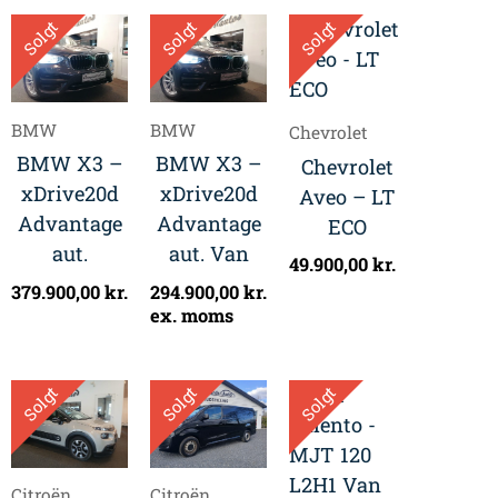
Solgt
Solgt
Solgt
BMW
BMW
Chevrolet
BMW X3 –
BMW X3 –
Chevrolet
xDrive20d
xDrive20d
Aveo – LT
Advantage
Advantage
ECO
aut.
aut. Van
49.900,00
kr.
379.900,00
kr.
294.900,00
kr.
ex. moms
Solgt
Solgt
Solgt
Citroën
Citroën