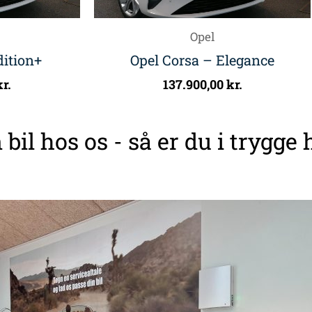
Opel
dition+
Opel Corsa – Elegance
kr.
137.900,00
kr.
 bil hos os - så er du i trygge