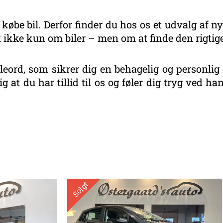
 købe bil. Derfor finder du hos os et udvalg af ny
 ikke kun om biler – men om at finde den rigtige
eord, som sikrer dig en behagelig og personlig 
g at du har tillid til os og føler dig tryg ved 
eret
r
este
Solgt