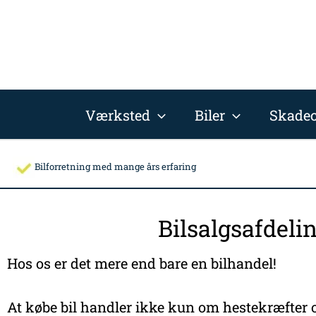
Gå
til
indholdet
Værksted
Biler
Skadec
Bilforretning med mange års erfaring
Bilsalgsafdeli
Hos os er det mere end bare en bilhandel!
At købe bil handler ikke kun om hestekræfter o