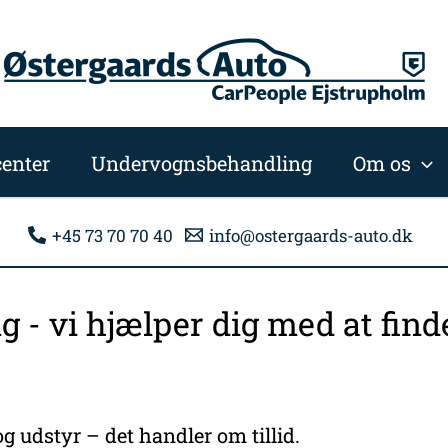
enter
Undervognsbehandling
Om os
+45 73 70 70 40
info@ostergaards-auto.dk
ng - vi hjælper dig med at fi
g udstyr – det handler om tillid.