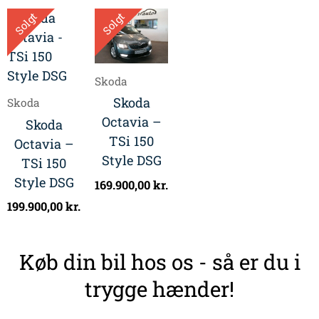
Solgt
Solgt
Skoda
Skoda
Skoda
Octavia –
Skoda
TSi 150
Octavia –
Style DSG
TSi 150
Style DSG
169.900,00
kr.
199.900,00
kr.
Køb din bil hos os - så er du i
trygge hænder!