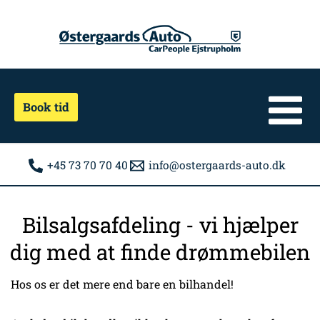
Gå
til
indholdet
Book tid
+45 73 70 70 40
info@ostergaards-auto.dk
Bilsalgsafdeling - vi hjælper
dig med at finde drømmebilen
Hos os er det mere end bare en bilhandel!