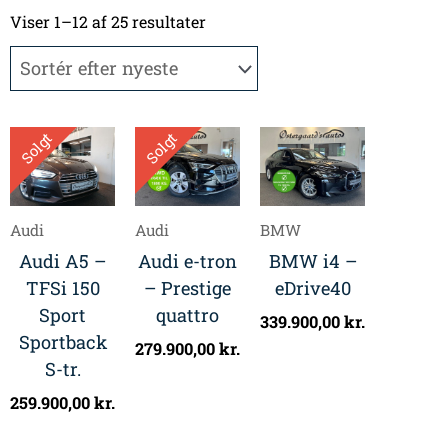
Sorteret
efter
Viser 1–12 af 25 resultater
seneste
Solgt
Solgt
Audi
Audi
BMW
Audi A5 –
Audi e-tron
BMW i4 –
TFSi 150
– Prestige
eDrive40
Sport
quattro
339.900,00
kr.
Sportback
279.900,00
kr.
S-tr.
259.900,00
kr.