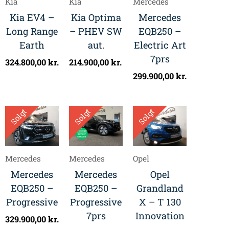
Kia
Kia
Mercedes
Kia EV4 –
Kia Optima
Mercedes
Long Range
– PHEV SW
EQB250 –
Earth
aut.
Electric Art
7prs
324.800,00
kr.
214.900,00
kr.
299.900,00
kr.
Solgt
Solgt
Solgt
Mercedes
Mercedes
Opel
Mercedes
Mercedes
Opel
EQB250 –
EQB250 –
Grandland
Progressive
Progressive
X – T 130
7prs
Innovation
329.900,00
kr.