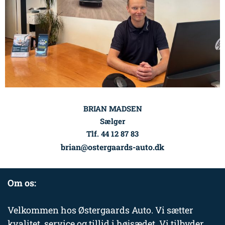
BRIAN MADSEN
Sælger
Tlf. 44 12 87 83
brian@ostergaards-auto.dk
Om os:
Velkommen hos Østergaards Auto. Vi sætter
kvalitet, service og tillid i højsædet. Vi tilbyder