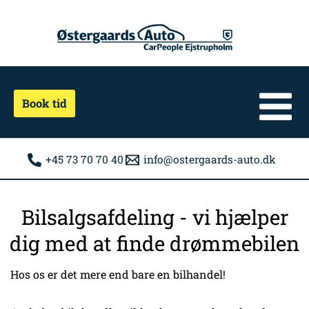
Gå
til
indholdet
Book tid
+45 73 70 70 40
info@ostergaards-auto.dk
Bilsalgsafdeling - vi hjælper
dig med at finde drømmebilen
Hos os er det mere end bare en bilhandel!