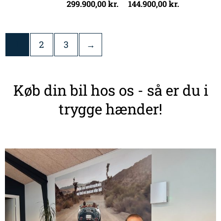
299.900,00
kr.
144.900,00
kr.
1
2
3
→
Køb din bil hos os - så er du i
trygge hænder!