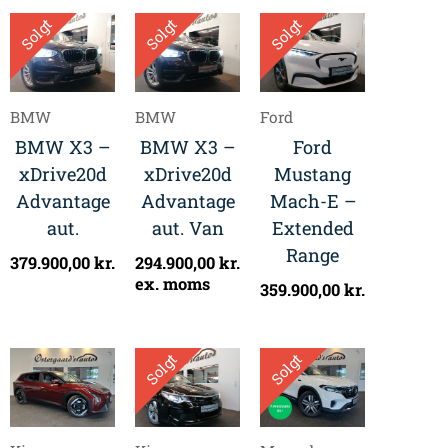
Solgt
Solgt
Solgt
BMW
BMW
Ford
BMW X3 –
BMW X3 –
Ford
xDrive20d
xDrive20d
Mustang
Advantage
Advantage
Mach-E –
aut.
aut. Van
Extended
Range
379.900,00
kr.
294.900,00
kr.
ex. moms
359.900,00
kr.
Solgt
Solgt