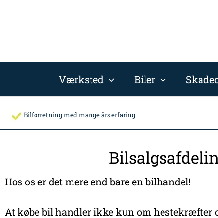
Gå
til
indholdet
Værksted
Biler
Skadec
Bilforretning med mange års erfaring
Bilsalgsafdeli
Hos os er det mere end bare en bilhandel!
At købe bil handler ikke kun om hestekræfter o