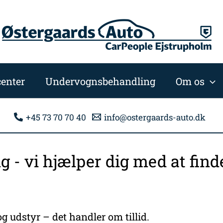
enter
Undervognsbehandling
Om os
+45 73 70 70 40
info@ostergaards-auto.dk
ng - vi hjælper dig med at fi
g udstyr – det handler om tillid.