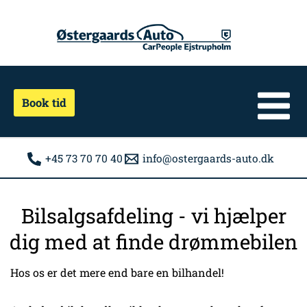
Gå
til
indholdet
Book tid
+45 73 70 70 40
info@ostergaards-auto.dk
Bilsalgsafdeling - vi hjælper
dig med at finde drømmebilen
Hos os er det mere end bare en bilhandel!