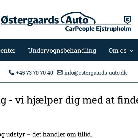
enter
Undervognsbehandling
Om os
+45 73 70 70 40
info@ostergaards-auto.dk
ng - vi hjælper dig med at fi
g udstyr – det handler om tillid.