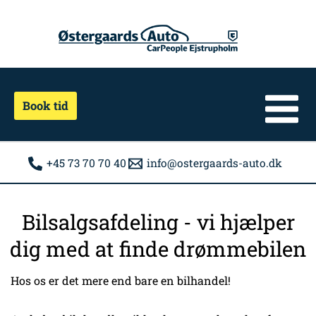
Gå
til
indholdet
Book tid
+45 73 70 70 40
info@ostergaards-auto.dk
Bilsalgsafdeling - vi hjælper
dig med at finde drømmebilen
Hos os er det mere end bare en bilhandel!