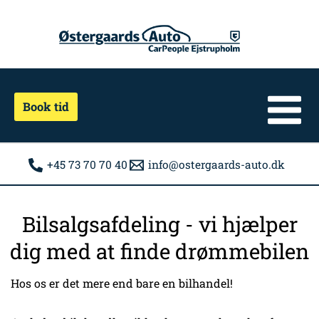
Gå
til
indholdet
Book tid
+45 73 70 70 40
info@ostergaards-auto.dk
Bilsalgsafdeling - vi hjælper
dig med at finde drømmebilen
Hos os er det mere end bare en bilhandel!