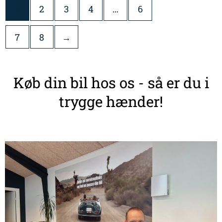
1
2
3
4
…
6
7
8
→
Køb din bil hos os - så er du i
trygge hænder!