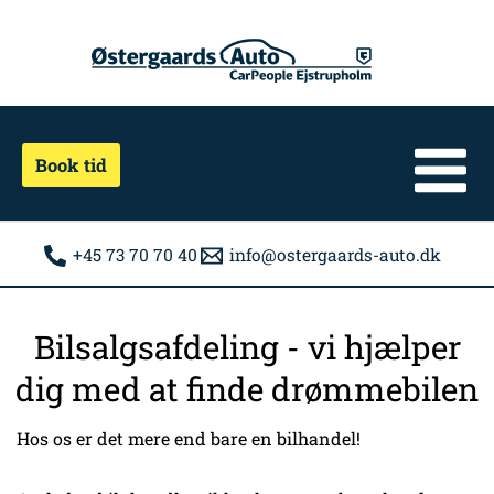
Gå
til
indholdet
Book tid
+45 73 70 70 40
info@ostergaards-auto.dk
Bilsalgsafdeling - vi hjælper
dig med at finde drømmebilen
Hos os er det mere end bare en bilhandel!