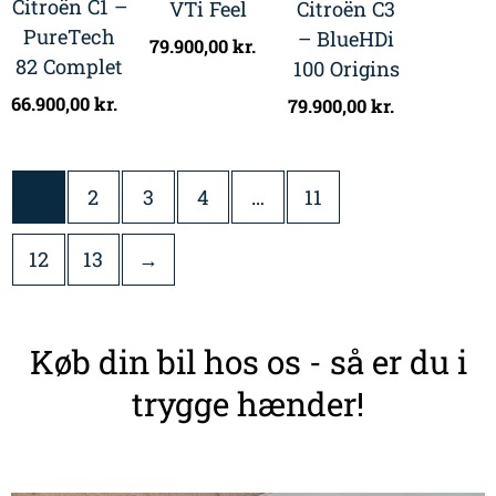
Citroën C1 –
VTi Feel
Citroën C3
PureTech
– BlueHDi
79.900,00
kr.
82 Complet
100 Origins
66.900,00
kr.
79.900,00
kr.
1
2
3
4
…
11
12
13
→
Køb din bil hos os - så er du i
trygge hænder!