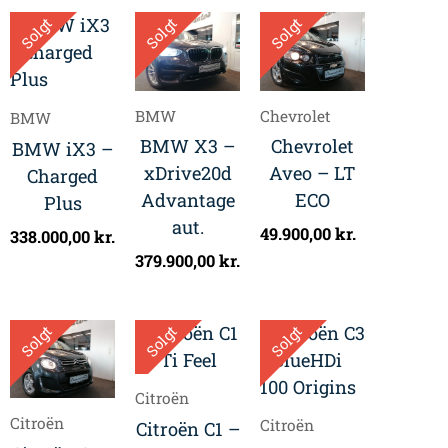
Solgt
Solgt
Solgt
BMW
Chevrolet
BMW
BMW X3 –
Chevrolet
BMW iX3 –
xDrive20d
Aveo – LT
Charged
Advantage
ECO
Plus
aut.
49.900,00
kr.
338.000,00
kr.
379.900,00
kr.
Solgt
Solgt
Solgt
Citroën
Citroën
Citroën
Citroën C1 –