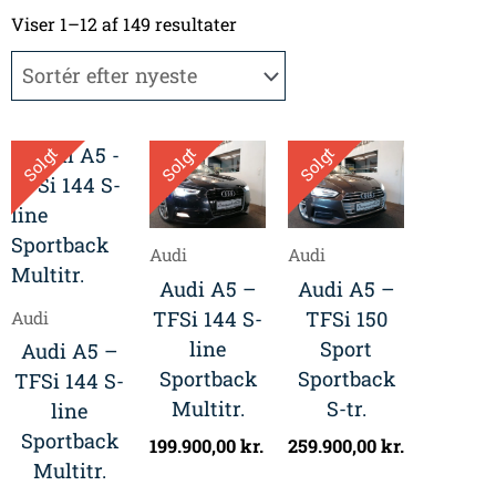
Sorteret
efter
Viser 1–12 af 149 resultater
seneste
Solgt
Solgt
Solgt
Audi
Audi
Audi A5 –
Audi A5 –
TFSi 144 S-
TFSi 150
Audi
line
Sport
Audi A5 –
Sportback
Sportback
TFSi 144 S-
Multitr.
S-tr.
line
Sportback
199.900,00
kr.
259.900,00
kr.
Multitr.