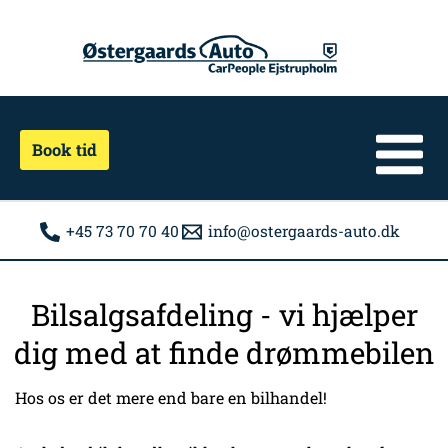
Gå
til
indholdet
Book tid
+45 73 70 70 40
info@ostergaards-auto.dk
Bilsalgsafdeling - vi hjælper
dig med at finde drømmebilen
Hos os er det mere end bare en bilhandel!