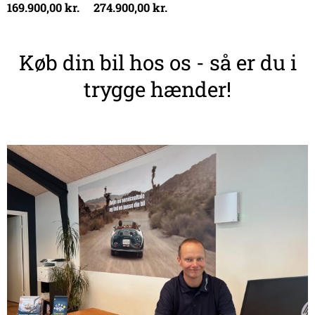
169.900,00
kr.
274.900,00
kr.
Køb din bil hos os - så er du i
trygge hænder!