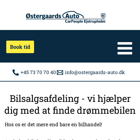
Gå
til
indholdet
Book tid
+45 73 70 70 40
info@ostergaards-auto.dk
Bilsalgsafdeling - vi hjælper
dig med at finde drømmebilen
Hos os er det mere end bare en bilhandel!