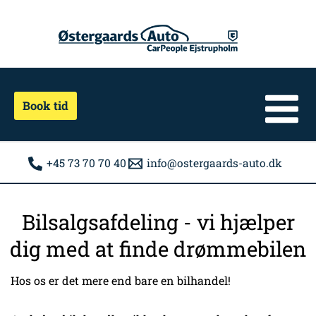
Gå
til
indholdet
Book tid
+45 73 70 70 40
info@ostergaards-auto.dk
Bilsalgsafdeling - vi hjælper
dig med at finde drømmebilen
Hos os er det mere end bare en bilhandel!