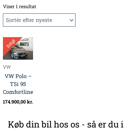
Viser 1 resultat
Solgt
VW
VW Polo –
TSi 95
Comfortline
174.900,00
kr.
Køb din bil hos os - så er du i