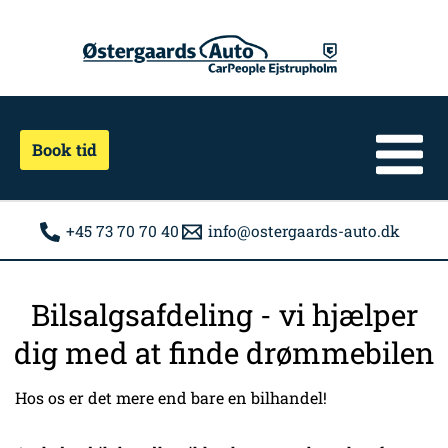
Gå
til
indholdet
Book tid
+45 73 70 70 40
info@ostergaards-auto.dk
Bilsalgsafdeling - vi hjælper
dig med at finde drømmebilen
Hos os er det mere end bare en bilhandel!