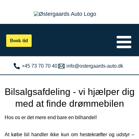
Gå
til
indholdet
Book tid
+45 73 70 70 40
info@ostergaards-auto.dk
Bilsalgsafdeling - vi hjælper dig
med at finde drømmebilen
Hos os er det mere end bare en bilhandel!
At købe bil handler ikke kun om hestekræfter og udstyr –