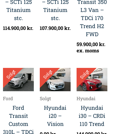
– SCTi 125
– SCTi 125
Transit 350
Titanium
Titanium
L3 Van –
stc.
stc.
TDCi 170
Trend H2
114.900,00
kr.
107.900,00
kr.
FWD
59.900,00
kr.
ex. moms
Solgt
Solgt
Solgt
Ford
Solgt
Hyundai
Ford
Hyundai
Hyundai
Transit
i20 –
i30 – CRDi
Custom
Vision
110 Trend
310L – TDCi
0,00
kr.
144.900,00
kr.