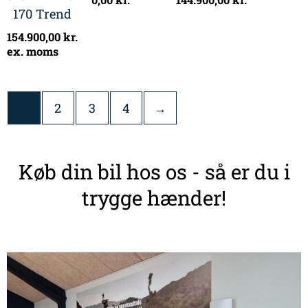
170 Trend
154.900,00
kr.
ex. moms
1
2
3
4
→
Køb din bil hos os - så er du i
trygge hænder!