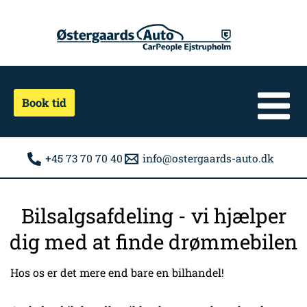
Gå
til
indholdet
Book tid
+45 73 70 70 40
info@ostergaards-auto.dk
Bilsalgsafdeling - vi hjælper
dig med at finde drømmebilen
Hos os er det mere end bare en bilhandel!