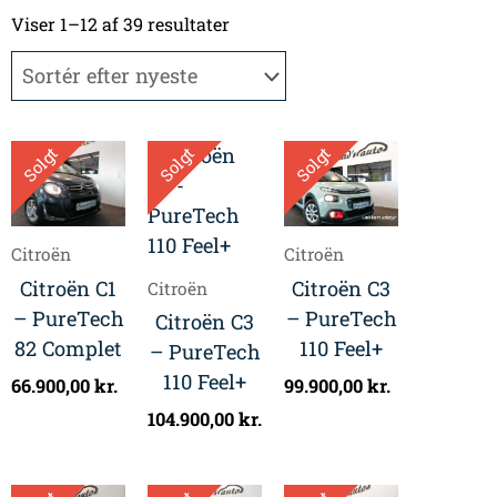
Sorteret
efter
Viser 1–12 af 39 resultater
seneste
Solgt
Solgt
Solgt
Citroën
Citroën
Citroën C1
Citroën C3
Citroën
– PureTech
– PureTech
Citroën C3
82 Complet
110 Feel+
– PureTech
110 Feel+
66.900,00
kr.
99.900,00
kr.
104.900,00
kr.