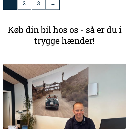
1
2
3
→
Køb din bil hos os - så er du i
trygge hænder!