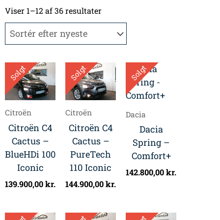
Sorteret
efter
Viser 1–12 af 36 resultater
seneste
Solgt
Solgt
Solgt
Citroën
Citroën
Dacia
Citroën C4
Citroën C4
Dacia
Cactus –
Cactus –
Spring –
BlueHDi 100
PureTech
Comfort+
Iconic
110 Iconic
142.800,00
kr.
139.900,00
kr.
144.900,00
kr.