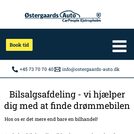
Gå
til
indholdet
Book tid
+45 73 70 70 40
info@ostergaards-auto.dk
Bilsalgsafdeling - vi hjælper
dig med at finde drømmebilen
Hos os er det mere end bare en bilhandel!