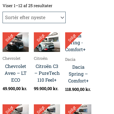
Sorteret
efter
Viser 1–12 af 25 resultater
seneste
Solgt
Solgt
Solgt
Chevrolet
Citroën
Dacia
Chevrolet
Citroën C3
Dacia
Aveo – LT
– PureTech
Spring –
ECO
110 Feel+
Comfort+
49.900,00
kr.
99.900,00
kr.
118.900,00
kr.
Solgt
Solgt
Solgt