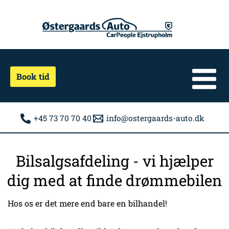
Gå
til
indholdet
Book tid
+45 73 70 70 40
info@ostergaards-auto.dk
Bilsalgsafdeling - vi hjælper
dig med at finde drømmebilen
Hos os er det mere end bare en bilhandel!