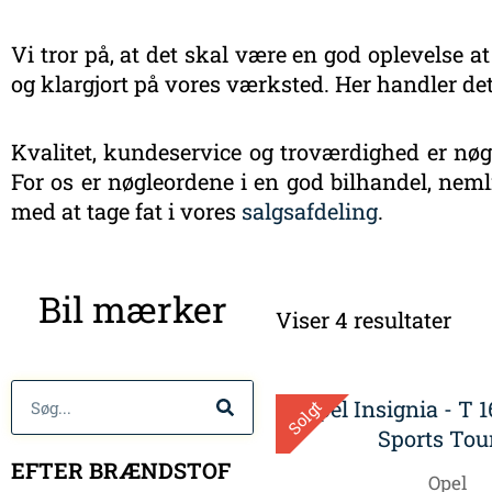
Vi tror på, at det skal være en god oplevelse at
og klargjort på vores værksted. Her handler det
Kvalitet, kundeservice og troværdighed er nøgl
For os er nøgleordene i en god bilhandel, nemli
med at tage fat i vores
salgsafdeling
.
Sort
Bil mærker
efte
Viser 4 resultater
sen
Søg
Solgt
EFTER BRÆNDSTOF
Opel