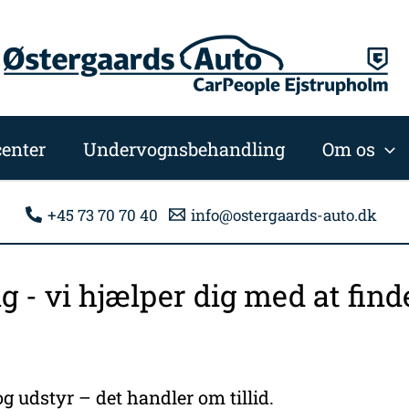
enter
Undervognsbehandling
Om os
+45 73 70 70 40
info@ostergaards-auto.dk
ng - vi hjælper dig med at fi
g udstyr – det handler om tillid.