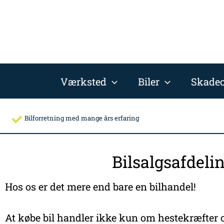
Gå
til
indholdet
Værksted
Biler
Skadec
Bilforretning med mange års erfaring
Bilsalgsafdeli
Hos os er det mere end bare en bilhandel!
At købe bil handler ikke kun om hestekræfter o