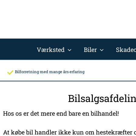
Gå
til
indholdet
Værksted
Biler
Skadec
Bilforretning med mange års erfaring
Bilsalgsafdeli
Hos os er det mere end bare en bilhandel!
At købe bil handler ikke kun om hestekræfter o