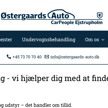
enter
Undervognsbehandling
Om os
+45 73 70 70 40
info@ostergaards-auto.dk
ng - vi hjælper dig med at fi
g udstyr – det handler om tillid.