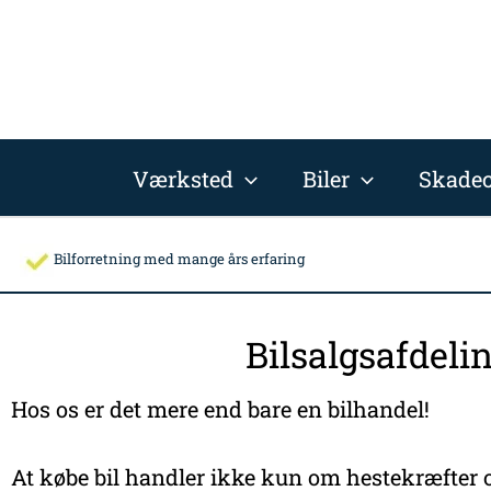
Gå
til
indholdet
Værksted
Biler
Skadec
Bilforretning med mange års erfaring
Bilsalgsafdeli
Hos os er det mere end bare en bilhandel!
At købe bil handler ikke kun om hestekræfter o