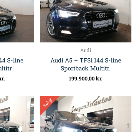
Audi
44 S-line
Audi A5 – TFSi 144 S-line
titr.
Sportback Multitr.
kr.
199.900,00
kr.
Solgt