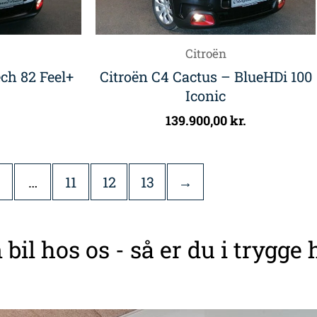
Citroën
ch 82 Feel+
Citroën C4 Cactus – BlueHDi 100
Iconic
139.900,00
kr.
…
11
12
13
→
 bil hos os - så er du i trygge