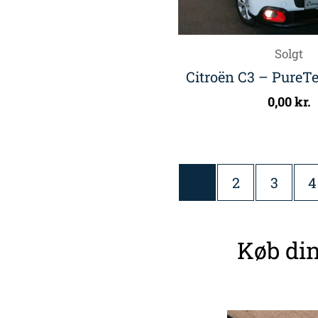
Solgt
Citroën C3 – PureTe
0,00
kr.
1
2
3
4
Køb din