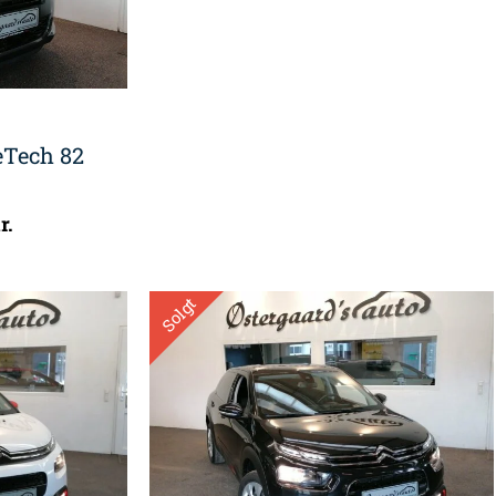
eTech 82
r.
Solgt