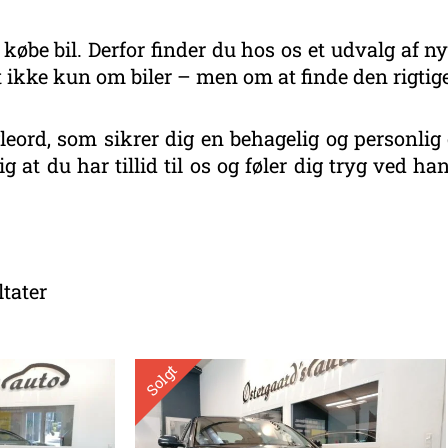
 købe bil. Derfor finder du hos os et udvalg af ny
 ikke kun om biler – men om at finde den rigtige
eord, som sikrer dig en behagelig og personlig 
g at du har tillid til os og føler dig tryg ved 
Sorteret
efter
ltater
seneste
Solgt