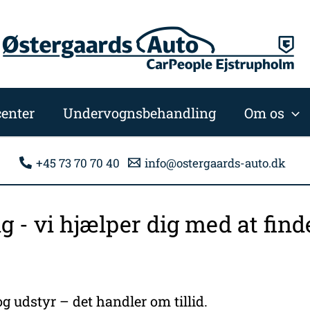
enter
Undervognsbehandling
Om os
+45 73 70 70 40
info@ostergaards-auto.dk
ng - vi hjælper dig med at fi
g udstyr – det handler om tillid.