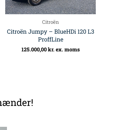
Citroën
Citroën Jumpy – BlueHDi 120 L3
ProffLine
125.000,00
kr.
ex. moms
 hænder!