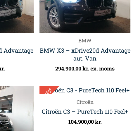
BMW
d Advantage
BMW X3 – xDrive20d Advantage
aut. Van
kr.
294.900,00
kr.
ex. moms
Solgt
Citroën
Citroën C3 – PureTech 110 Feel+
104.900,00
kr.