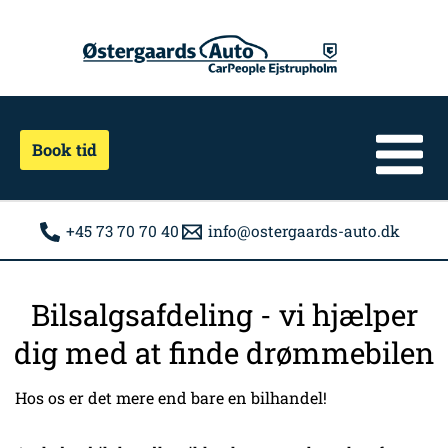
Gå
til
indholdet
Book tid
+45 73 70 70 40
info@ostergaards-auto.dk
Bilsalgsafdeling - vi hjælper
dig med at finde drømmebilen
Hos os er det mere end bare en bilhandel!