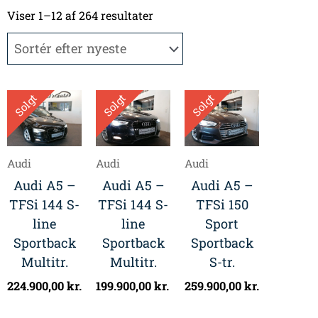
Sorteret
efter
Viser 1–12 af 264 resultater
seneste
Solgt
Solgt
Solgt
Audi
Audi
Audi
Audi A5 –
Audi A5 –
Audi A5 –
TFSi 144 S-
TFSi 144 S-
TFSi 150
line
line
Sport
Sportback
Sportback
Sportback
Multitr.
Multitr.
S-tr.
224.900,00
kr.
199.900,00
kr.
259.900,00
kr.