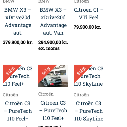
BMW
BMW
Citroën
BMW X3 –
BMW X3 –
Citroën C1 –
xDrive20d
xDrive20d
VTi Feel
Advantage
Advantage
79.900,00
kr.
aut.
aut. Van
379.900,00
kr.
294.900,00
kr.
ex. moms
Solgt
Solgt
Solgt
Citroën
Citroën
Citroën
Citroën C3
Citroën C3
Citroën C3
– PureTech
– PureTech
– PureTech
110 Feel+
110 Feel+
110 SkyLine