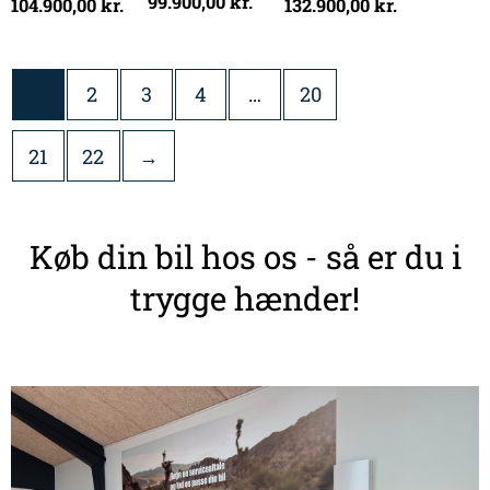
99.900,00
kr.
104.900,00
kr.
132.900,00
kr.
1
2
3
4
…
20
21
22
→
Køb din bil hos os - så er du i
trygge hænder!