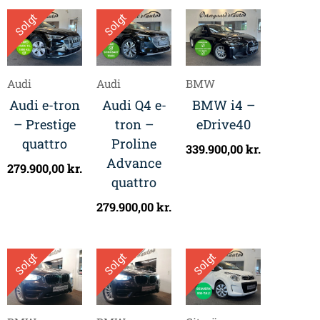
Solgt
Solgt
Audi
Audi
BMW
Audi e-tron
Audi Q4 e-
BMW i4 –
– Prestige
tron –
eDrive40
quattro
Proline
339.900,00
kr.
Advance
279.900,00
kr.
quattro
279.900,00
kr.
Solgt
Solgt
Solgt