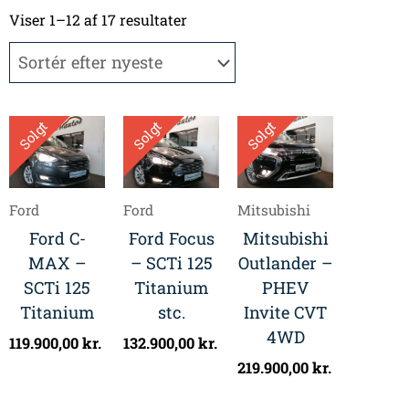
Sorteret
efter
Viser 1–12 af 17 resultater
seneste
Solgt
Solgt
Solgt
Ford
Ford
Mitsubishi
Ford C-
Ford Focus
Mitsubishi
MAX –
– SCTi 125
Outlander –
SCTi 125
Titanium
PHEV
Titanium
stc.
Invite CVT
4WD
119.900,00
kr.
132.900,00
kr.
219.900,00
kr.