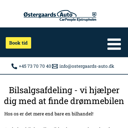
Gå
til
indholdet
Book tid
+45 73 70 70 40
info@ostergaards-auto.dk
Bilsalgsafdeling - vi hjælper
dig med at finde drømmebilen
Hos os er det mere end bare en bilhandel!