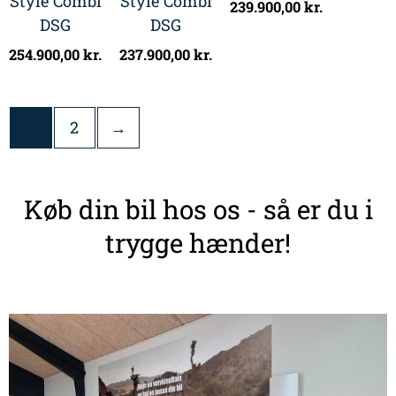
Style Combi
Style Combi
239.900,00
kr.
DSG
DSG
254.900,00
kr.
237.900,00
kr.
1
2
→
Køb din bil hos os - så er du i
trygge hænder!