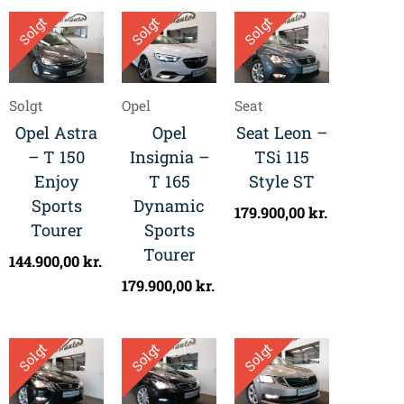
Solgt
Solgt
Solgt
Solgt
Opel
Seat
Opel Astra
Opel
Seat Leon –
– T 150
Insignia –
TSi 115
Enjoy
T 165
Style ST
Sports
Dynamic
179.900,00
kr.
Tourer
Sports
Tourer
144.900,00
kr.
179.900,00
kr.
Solgt
Solgt
Solgt