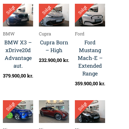
Solgt
Solgt
Solgt
BMW
Cupra
Ford
BMW X3 –
Cupra Born
Ford
xDrive20d
– High
Mustang
Advantage
Mach-E –
232.900,00
kr.
aut.
Extended
Range
379.900,00
kr.
359.900,00
kr.
Solgt
Solgt