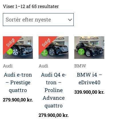
Sorteret
efter
Viser 1–12 af 65 resultater
seneste
Solgt
Solgt
Audi
Audi
BMW
Audi e-tron
Audi Q4 e-
BMW i4 –
– Prestige
tron –
eDrive40
quattro
Proline
339.900,00
kr.
Advance
279.900,00
kr.
quattro
279.900,00
kr.