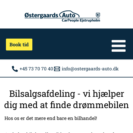
Gå
til
indholdet
Book tid
+45 73 70 70 40
info@ostergaards-auto.dk
Bilsalgsafdeling - vi hjælper
dig med at finde drømmebilen
Hos os er det mere end bare en bilhandel!