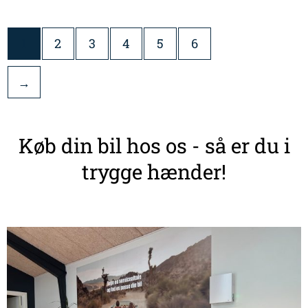
1
2
3
4
5
6
→
Køb din bil hos os - så er du i
trygge hænder!