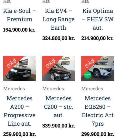
Kia
Kia
Kia
Kia e-Soul –
Kia EV4 –
Kia Optima
Premium
Long Range
– PHEV SW
Earth
aut.
154.900,00
kr.
324.800,00
kr.
214.900,00
kr.
Solgt
Solgt
Solgt
Mercedes
Mercedes
Mercedes
Mercedes
Mercedes
Mercedes
A200 –
C200 – stc.
EQB250 –
Progressive
aut.
Electric Art
Line aut.
7prs
339.900,00
kr.
259.900,00
kr.
299.900,00
kr.