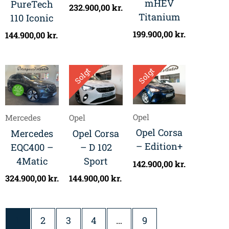
mHEV
PureTech
232.900,00
kr.
Titanium
110 Iconic
199.900,00
kr.
144.900,00
kr.
Solgt
Solgt
Opel
Mercedes
Opel
Opel Corsa
Mercedes
Opel Corsa
– Edition+
EQC400 –
– D 102
4Matic
Sport
142.900,00
kr.
324.900,00
kr.
144.900,00
kr.
1
2
3
4
…
9