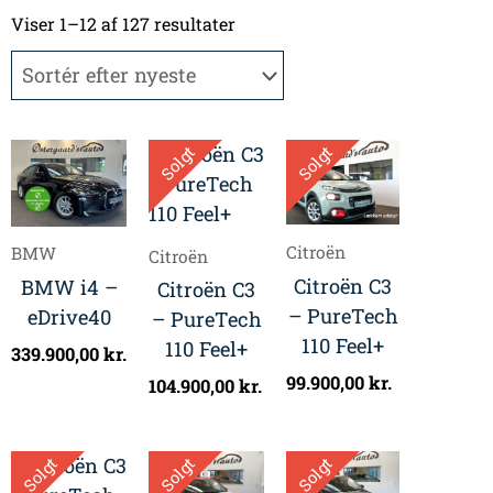
Sorteret
efter
Viser 1–12 af 127 resultater
seneste
Solgt
Solgt
Citroën
BMW
Citroën
Citroën C3
BMW i4 –
Citroën C3
– PureTech
eDrive40
– PureTech
110 Feel+
110 Feel+
339.900,00
kr.
99.900,00
kr.
104.900,00
kr.
Solgt
Solgt
Solgt