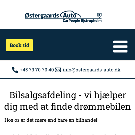
Gå
til
indholdet
Book tid
+45 73 70 70 40
info@ostergaards-auto.dk
Bilsalgsafdeling - vi hjælper
dig med at finde drømmebilen
Hos os er det mere end bare en bilhandel!