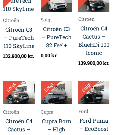
Citroën
Solgt
Citroën
Citroën C4
Citroën C3
Citroën C3
Cactus –
– PureTech
– PureTech
BlueHDi 100
82 Feel+
110 SkyLine
Iconic
0,00
kr.
132.900,00
kr.
139.900,00
kr.
Solgt
Solgt
Solgt
Ford
Citroën
Cupra
Ford Puma
Citroën C4
Cupra Born
– EcoBoost
Cactus –
– High