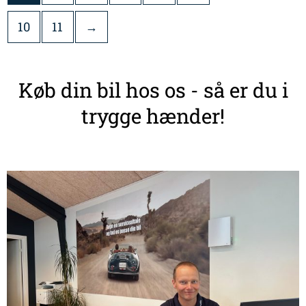
10
11
→
Køb din bil hos os - så er du i
trygge hænder!