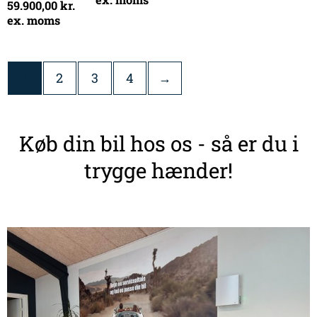
59.900,00
kr.
ex. moms
1
2
3
4
→
Køb din bil hos os - så er du i
trygge hænder!