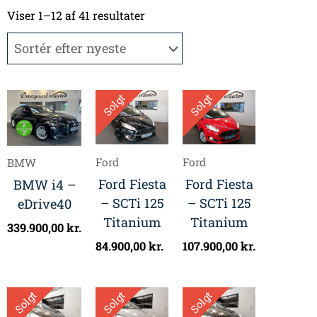
Sorteret
efter
Viser 1–12 af 41 resultater
seneste
Solgt
Solgt
Ford
Ford
BMW
Ford Fiesta
Ford Fiesta
BMW i4 –
– SCTi 125
– SCTi 125
eDrive40
Titanium
Titanium
339.900,00
kr.
84.900,00
kr.
107.900,00
kr.
Solgt
Solgt
Solgt