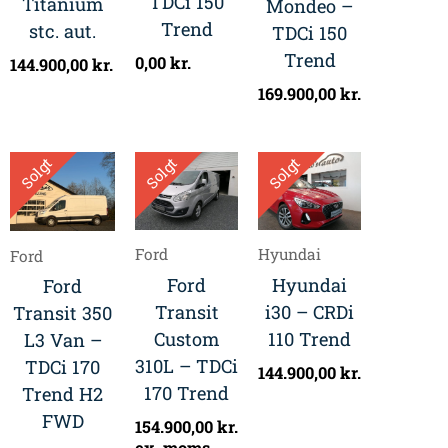
TDCi 150
Titanium
Mondeo –
Trend
stc. aut.
TDCi 150
Trend
0,00
kr.
144.900,00
kr.
169.900,00
kr.
Solgt
Solgt
Solgt
Ford
Hyundai
Ford
Ford
Hyundai
Ford
Transit
i30 – CRDi
Transit 350
Custom
110 Trend
L3 Van –
310L – TDCi
TDCi 170
144.900,00
kr.
170 Trend
Trend H2
FWD
154.900,00
kr.
ex. moms