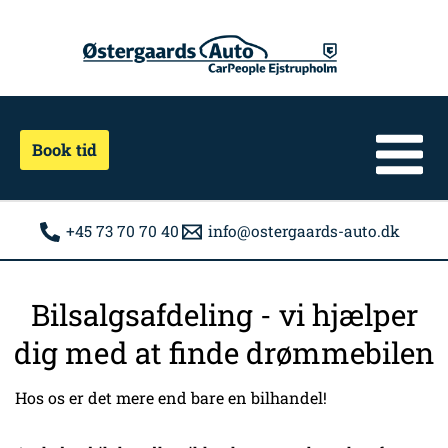
Gå
til
indholdet
Book tid
+45 73 70 70 40
info@ostergaards-auto.dk
Bilsalgsafdeling - vi hjælper
dig med at finde drømmebilen
Hos os er det mere end bare en bilhandel!