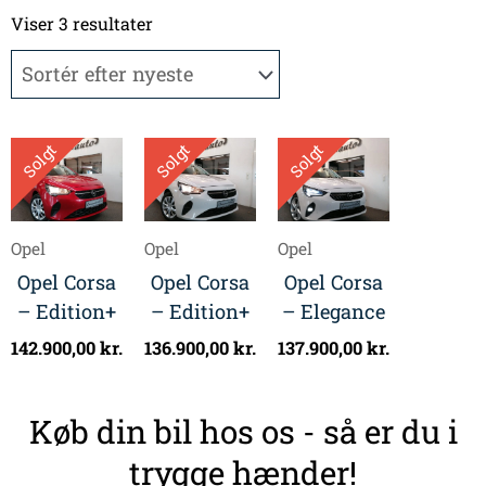
Sorteret
efter
Viser 3 resultater
seneste
Solgt
Solgt
Solgt
Opel
Opel
Opel
Opel Corsa
Opel Corsa
Opel Corsa
– Edition+
– Edition+
– Elegance
142.900,00
kr.
136.900,00
kr.
137.900,00
kr.
Køb din bil hos os - så er du i
trygge hænder!