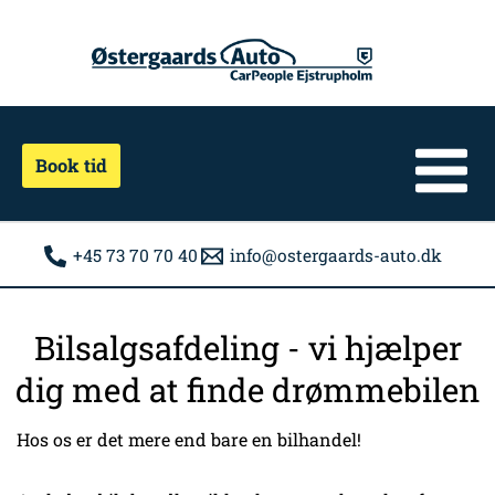
Gå
til
indholdet
Book tid
+45 73 70 70 40
info@ostergaards-auto.dk
Bilsalgsafdeling - vi hjælper
dig med at finde drømmebilen
Hos os er det mere end bare en bilhandel!