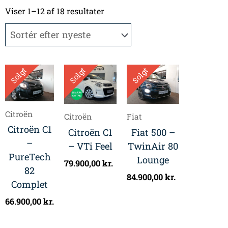
Sorteret
efter
Viser 1–12 af 18 resultater
seneste
Solgt
Solgt
Solgt
Citroën
Citroën
Fiat
Citroën C1
Citroën C1
Fiat 500 –
–
– VTi Feel
TwinAir 80
PureTech
Lounge
79.900,00
kr.
82
84.900,00
kr.
Complet
66.900,00
kr.