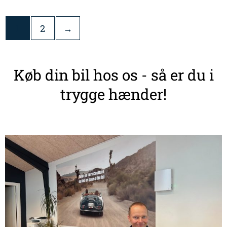
1
2
→
Køb din bil hos os - så er du i
trygge hænder!