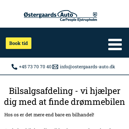
Gå
til
indholdet
Book tid
+45 73 70 70 40
info@ostergaards-auto.dk
Bilsalgsafdeling - vi hjælper
dig med at finde drømmebilen
Hos os er det mere end bare en bilhandel!