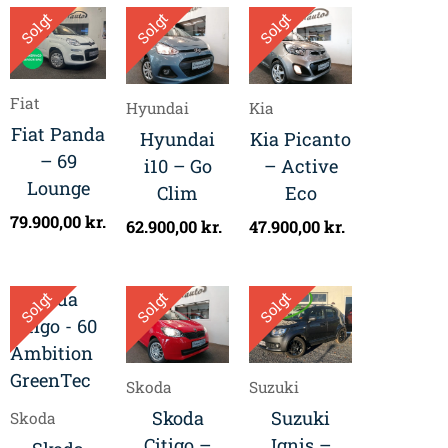
Solgt
Solgt
Solgt
Fiat
Hyundai
Kia
Fiat Panda
Hyundai
Kia Picanto
– 69
i10 – Go
– Active
Lounge
Clim
Eco
79.900,00
kr.
62.900,00
kr.
47.900,00
kr.
Solgt
Solgt
Solgt
Skoda
Suzuki
Skoda
Suzuki
Skoda
Citigo –
Ignis –