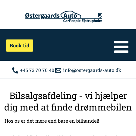
Gå
til
indholdet
Book tid
+45 73 70 70 40
info@ostergaards-auto.dk
Bilsalgsafdeling - vi hjælper
dig med at finde drømmebilen
Hos os er det mere end bare en bilhandel!