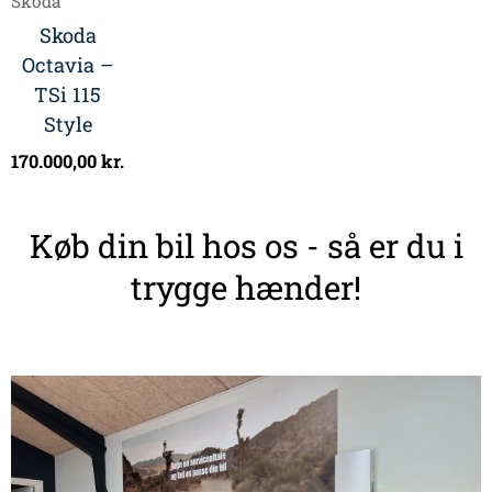
Skoda
Skoda
Octavia –
TSi 115
Style
170.000,00
kr.
Køb din bil hos os - så er du i
trygge hænder!