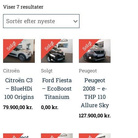
Sorteret
efter
Viser 7 resultater
seneste
Solgt
Solgt
Solgt
Citroën
Solgt
Peugeot
Citroën C3
Ford Fiesta
Peugeot
– BlueHDi
– EcoBoost
2008 – e-
100 Origins
Titanium
THP 110
Allure Sky
79.900,00
kr.
0,00
kr.
127.900,00
kr.