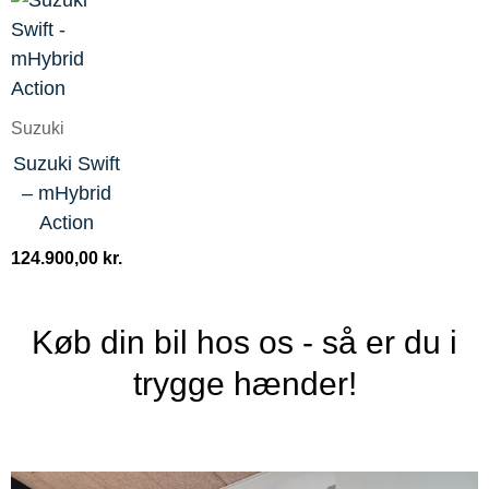
Suzuki
Suzuki Swift
– mHybrid
Action
124.900,00
kr.
Køb din bil hos os - så er du i
trygge hænder!