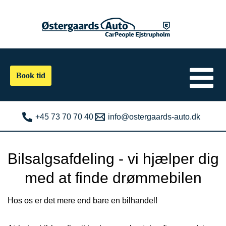
Gå
til
indholdet
Book tid
+45 73 70 70 40
info@ostergaards-auto.dk
Bilsalgsafdeling - vi hjælper dig
med at finde drømmebilen
Hos os er det mere end bare en bilhandel!