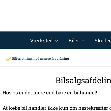
Gå
til
indholdet
Værksted
Biler
Skadec
Bilforretning med mange års erfaring
Bilsalgsafdeli
Hos os er det mere end bare en bilhandel!
At købe bil handler ikke kun om hestekræfter o