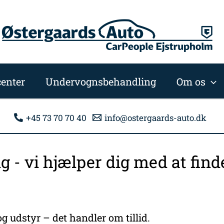
enter
Undervognsbehandling
Om os
+45 73 70 70 40
info@ostergaards-auto.dk
ng - vi hjælper dig med at fi
g udstyr – det handler om tillid.