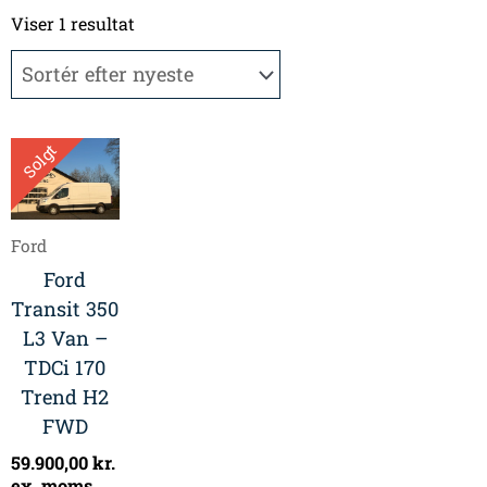
Viser 1 resultat
Solgt
Ford
Ford
Transit 350
L3 Van –
TDCi 170
Trend H2
FWD
59.900,00
kr.
ex. moms