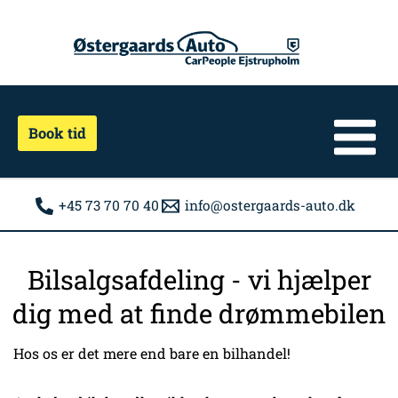
Gå
til
indholdet
Book tid
+45 73 70 70 40
info@ostergaards-auto.dk
Bilsalgsafdeling - vi hjælper
dig med at finde drømmebilen
Hos os er det mere end bare en bilhandel!