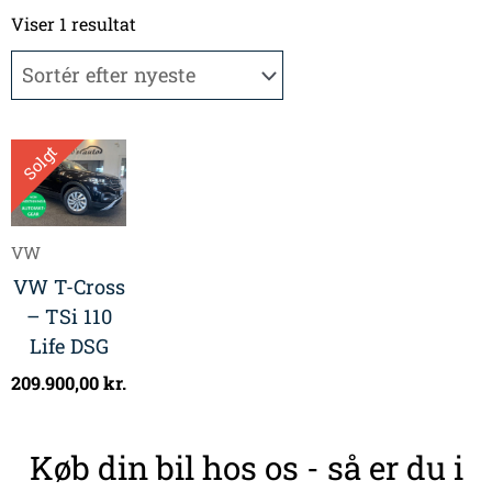
Viser 1 resultat
Solgt
VW
VW T-Cross
– TSi 110
Life DSG
209.900,00
kr.
Køb din bil hos os - så er du i