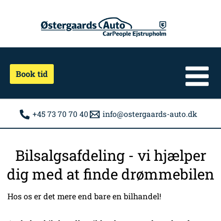
Gå
til
indholdet
Book tid
+45 73 70 70 40
info@ostergaards-auto.dk
Bilsalgsafdeling - vi hjælper
dig med at finde drømmebilen
Hos os er det mere end bare en bilhandel!