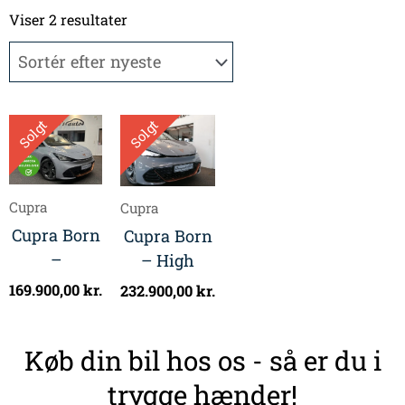
Sorteret
efter
Viser 2 resultater
seneste
Solgt
Solgt
Cupra
Cupra
Cupra Born
Cupra Born
–
– High
169.900,00
kr.
232.900,00
kr.
Køb din bil hos os - så er du i
trygge hænder!