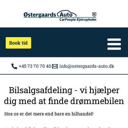
Gå
til
indholdet
Book tid
+45 73 70 70 40
info@ostergaards-auto.dk
Bilsalgsafdeling - vi hjælper
dig med at finde drømmebilen
Hos os er det mere end bare en bilhandel!