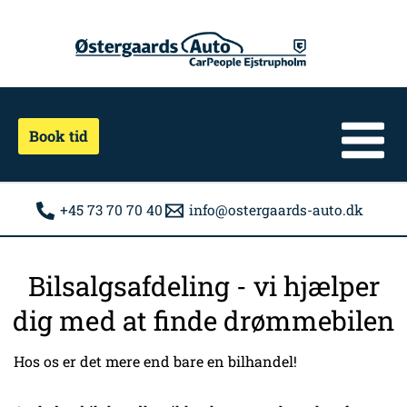
Gå
til
indholdet
Book tid
+45 73 70 70 40
info@ostergaards-auto.dk
Bilsalgsafdeling - vi hjælper
dig med at finde drømmebilen
Hos os er det mere end bare en bilhandel!