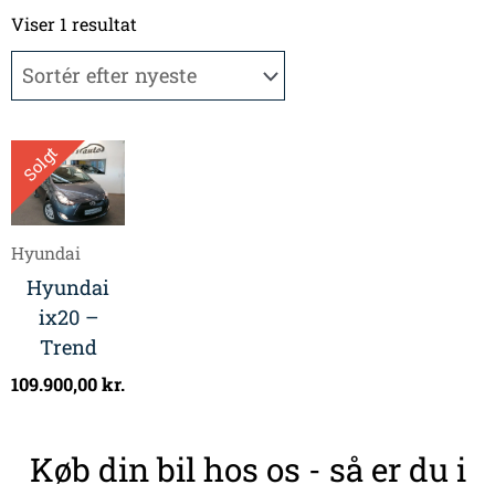
Viser 1 resultat
Solgt
Hyundai
Hyundai
ix20 –
Trend
109.900,00
kr.
Køb din bil hos os - så er du i