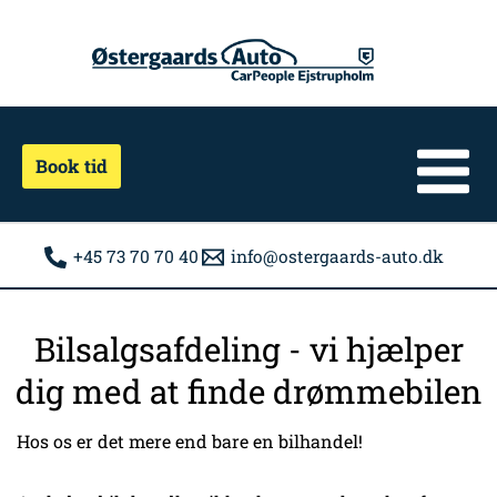
Gå
til
indholdet
Book tid
+45 73 70 70 40
info@ostergaards-auto.dk
Bilsalgsafdeling - vi hjælper
dig med at finde drømmebilen
Hos os er det mere end bare en bilhandel!