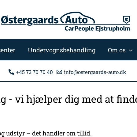
enter
Undervognsbehandling
Om os
+45 73 70 70 40
info@ostergaards-auto.dk
ng - vi hjælper dig med at fi
g udstyr – det handler om tillid.