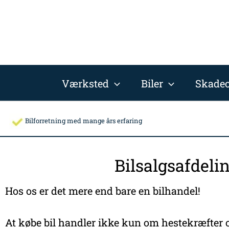
Gå
til
indholdet
Værksted
Biler
Skadec
Bilforretning med mange års erfaring
Bilsalgsafdeli
Hos os er det mere end bare en bilhandel!
At købe bil handler ikke kun om hestekræfter o