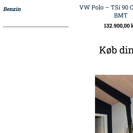
VW Polo – TSi 90 C
Benzin
BMT
132.900,00
Køb din