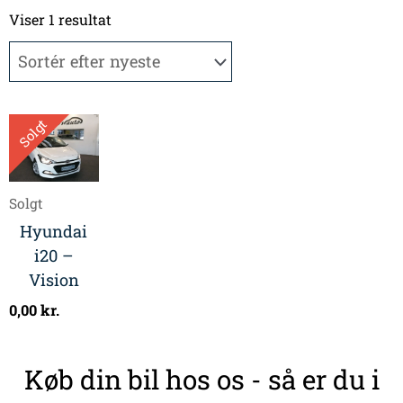
Viser 1 resultat
Solgt
Solgt
Hyundai
i20 –
Vision
0,00
kr.
Køb din bil hos os - så er du i