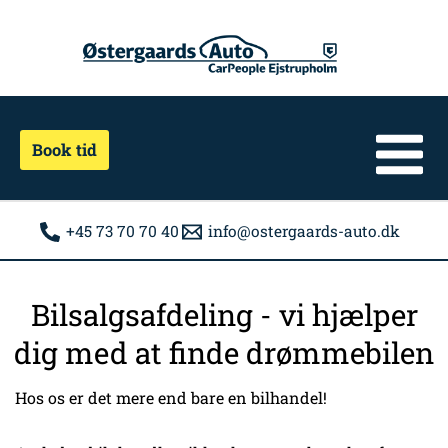
Gå
til
indholdet
Book tid
+45 73 70 70 40
info@ostergaards-auto.dk
Bilsalgsafdeling - vi hjælper
dig med at finde drømmebilen
Hos os er det mere end bare en bilhandel!