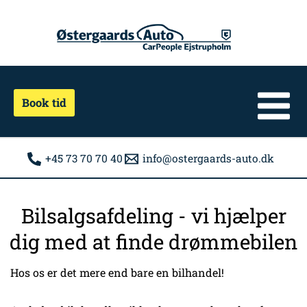
Gå
til
indholdet
Book tid
+45 73 70 70 40
info@ostergaards-auto.dk
Bilsalgsafdeling - vi hjælper
dig med at finde drømmebilen
Hos os er det mere end bare en bilhandel!