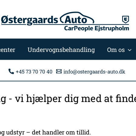
enter
Undervognsbehandling
Om os
+45 73 70 70 40
info@ostergaards-auto.dk
ng - vi hjælper dig med at fi
g udstyr – det handler om tillid.