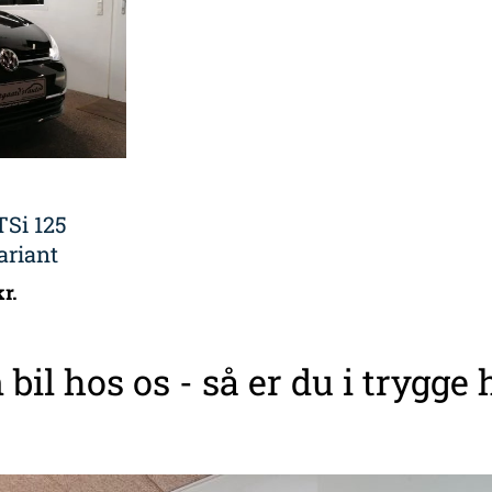
TSi 125
ariant
kr.
 bil hos os - så er du i trygge