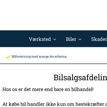
Gå
til
indholdet
Værksted
Biler
Skadec
Bilforretning med mange års erfaring
Bilsalgsafdeli
Hos os er det mere end bare en bilhandel!
At købe bil handler ikke kun om hestekræfter o