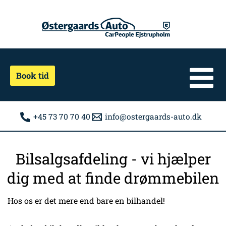
Gå
til
indholdet
Book tid
+45 73 70 70 40
info@ostergaards-auto.dk
Bilsalgsafdeling - vi hjælper
dig med at finde drømmebilen
Hos os er det mere end bare en bilhandel!