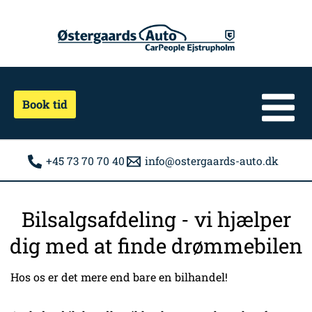
Gå
til
indholdet
Book tid
+45 73 70 70 40
info@ostergaards-auto.dk
Bilsalgsafdeling - vi hjælper
dig med at finde drømmebilen
Hos os er det mere end bare en bilhandel!