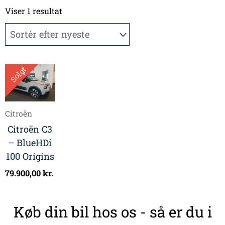
Viser 1 resultat
Solgt
Citroën
Citroën C3
– BlueHDi
100 Origins
79.900,00
kr.
Køb din bil hos os - så er du i