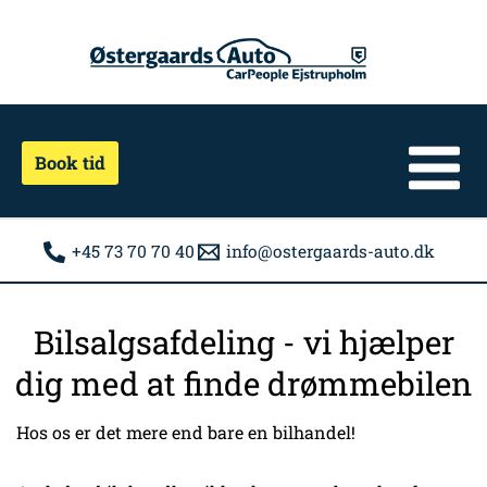
Gå
til
indholdet
Book tid
+45 73 70 70 40
info@ostergaards-auto.dk
Bilsalgsafdeling - vi hjælper
dig med at finde drømmebilen
Hos os er det mere end bare en bilhandel!