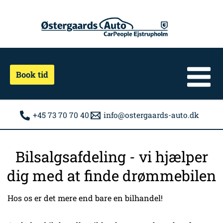
Gå
til
indholdet
Book tid
+45 73 70 70 40
info@ostergaards-auto.dk
Bilsalgsafdeling - vi hjælper
dig med at finde drømmebilen
Hos os er det mere end bare en bilhandel!