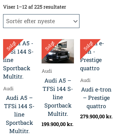
Sorteret
efter
Viser 1–12 af 225 resultater
seneste
Solgt
Solgt
Solgt
Audi
Audi A5 –
Audi
TFSi 144 S-
Audi
Audi e-tron
line
Audi A5 –
– Prestige
Sportback
TFSi 144 S-
quattro
Multitr.
line
279.900,00
kr.
Sportback
199.900,00
kr.
Multitr.