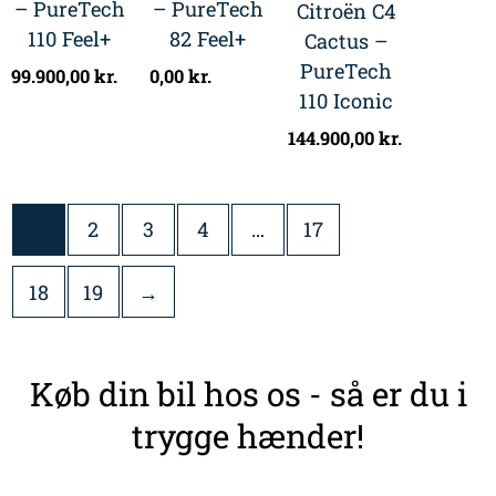
– PureTech
– PureTech
Citroën C4
110 Feel+
82 Feel+
Cactus –
PureTech
99.900,00
kr.
0,00
kr.
110 Iconic
144.900,00
kr.
1
2
3
4
…
17
18
19
→
Køb din bil hos os - så er du i
trygge hænder!